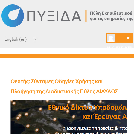
Home
→
Courses
→
Δίαυλος - Ζωντανές Διαδικτυακές Μεταδόσεις
→
Χρήση Υπηρεσίας
→
Θεατής Οδηγίες Χρήσης
HI, GUEST USER
Θεατής: Σύντομες Οδηγίες Χρήσης και
Πλοήγηση της Διαδικτυακής Πύλης ΔΙΑΥΛΟΣ