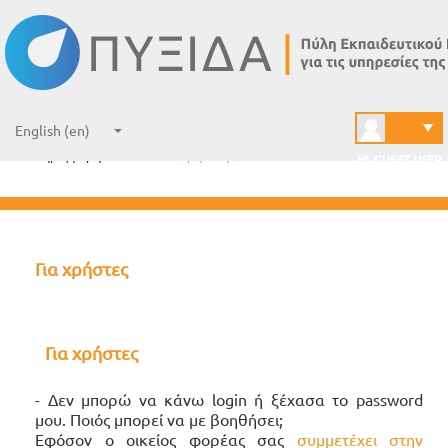
Home
→
Courses
→
Υποδομή Ταυτοποίησης και Εξουσιοδότησης (Authentic...
→
Υποστήριξη Χρηστών
→
Για χρήστες
HI, GUEST USER
Για χρήστες
Για χρήστες
- Δεν μπορώ να κάνω login ή ξέχασα το password
μου. Ποιός μπορεί να με βοηθήσει;
Εφόσον o οικείος φορέας σας
συμμετέχει στην